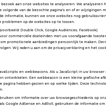
bezoek aan onze websites te analyseren. We analyseren h
e volgorde van de bezochte pagina's en of er wijzigingen
de informatie, kunnen we onze websites nog gebruiksvrie
e problemen op de websites op te lossen.
ijvoorbeeld: Double Click, Google Audiences, Facebook)
 voor commerciële doeleinden met uw voorafgaande toestem
 om promotionele aanbiedingen persoonlijk te maken. Der
lgen. Wij raden u aan om de privacyverklaring en het cook
JavaScripts en webbeacons. Als u JavaScript in uw browser
en ontwikkelen. Een webbeacon is een kleine grafische af
e pagina hebben gezien en op welke tijden. Deze technol
n.
ruiken om informatie over uw browsegeschiedenis op onze
als Google AdSense en AdRoll, gebruiken de informatie o